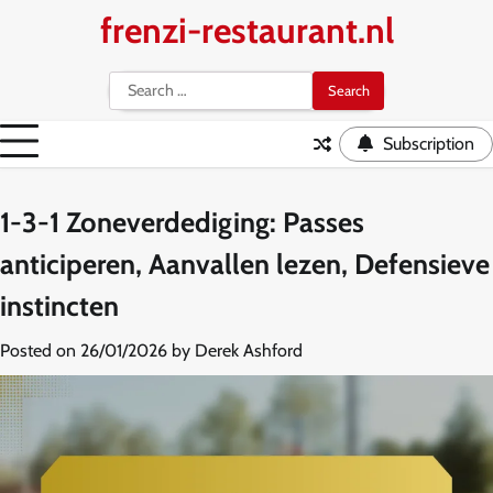
Skip
frenzi-restaurant.nl
to
content
Search
for:
Subscription
1-3-1 Zoneverdediging: Passes
anticiperen, Aanvallen lezen, Defensieve
instincten
Posted on
26/01/2026
by
Derek Ashford