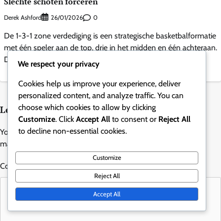
Slechte schoten forceren
Derek Ashford
0
26/01/2026
De 1-3-1 zone verdediging is een strategische basketbalformatie
met één speler aan de top, drie in het midden en één achteraan.
Deze opstelling is ontworpen […]
We respect your privacy
Cookies help us improve your experience, deliver
personalized content, and analyze traffic. You can
choose which cookies to allow by clicking
Leave a Reply
Customize
. Click
Accept All
to consent or
Reject All
to decline non-essential cookies.
Your email address will not be published.
Required fields are
marked
*
Customize
Comment
*
Reject All
Accept All