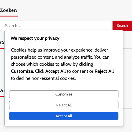
Zoeken
Search
for:
We respect your privacy
Categorieën
Cookies help us improve your experience, deliver
Coachingtechnieken voor 1-3-1 zoneverdediging
personalized content, and analyze traffic. You can
choose which cookies to allow by clicking
Spelerpositionering in 1-3-1 zoneverdediging
Customize
. Click
Accept All
to consent or
Reject All
Verdedigingstrategieën in 1-3-1 zoneverdediging
to decline non-essential cookies.
Archief
Customize
February 2026
Reject All
January 2026
Accept All