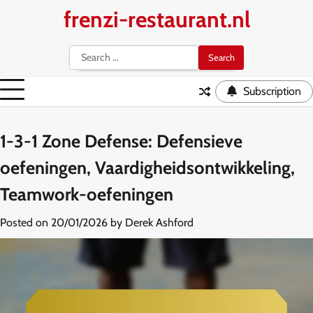
Skip
frenzi-restaurant.nl
to
content
Search
for:
Subscription
1-3-1 Zone Defense: Defensieve
oefeningen, Vaardigheidsontwikkeling,
Teamwork-oefeningen
Posted on
20/01/2026
by
Derek Ashford