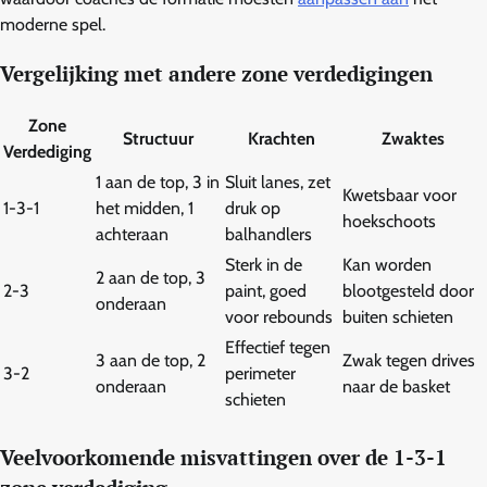
moderne spel.
Vergelijking met andere zone verdedigingen
Zone
Structuur
Krachten
Zwaktes
Verdediging
1 aan de top, 3 in
Sluit lanes, zet
Kwetsbaar voor
1-3-1
het midden, 1
druk op
hoekschoots
achteraan
balhandlers
Sterk in de
Kan worden
2 aan de top, 3
2-3
paint, goed
blootgesteld door
onderaan
voor rebounds
buiten schieten
Effectief tegen
3 aan de top, 2
Zwak tegen drives
3-2
perimeter
onderaan
naar de basket
schieten
Veelvoorkomende misvattingen over de 1-3-1