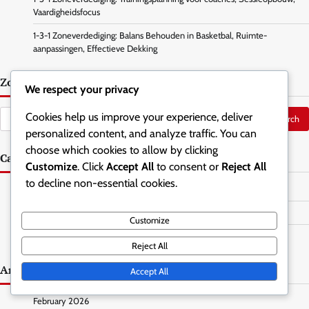
Vaardigheidsfocus
1-3-1 Zoneverdediging: Balans Behouden in Basketbal, Ruimte-
aanpassingen, Effectieve Dekking
Zoeken
We respect your privacy
Search
Cookies help us improve your experience, deliver
for:
personalized content, and analyze traffic. You can
choose which cookies to allow by clicking
Categorieën
Customize
. Click
Accept All
to consent or
Reject All
to decline non-essential cookies.
Coachingtechnieken voor 1-3-1 zoneverdediging
Spelerpositionering in 1-3-1 zoneverdediging
Customize
Verdedigingstrategieën in 1-3-1 zoneverdediging
Reject All
Archief
Accept All
February 2026